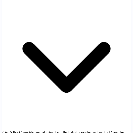
Op AllesOverHuren.nl vindt u alle lokale verhuurders in Drenthe