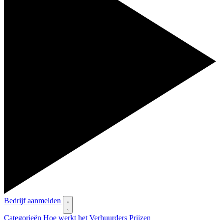
Bedrijf aanmelden
Categorieën
Hoe werkt het
Verhuurders
Prijzen