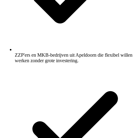
ZZP'ers en MKB-bedrijven uit Apeldoorn die flexibel willen
werken zonder grote investering.