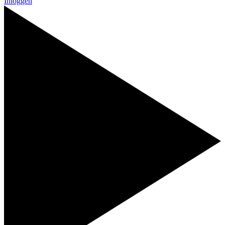
Inloggen