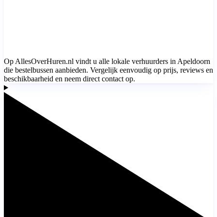
Op AllesOverHuren.nl vindt u alle lokale verhuurders in Apeldoorn
die bestelbussen aanbieden. Vergelijk eenvoudig op prijs, reviews en
beschikbaarheid en neem direct contact op.