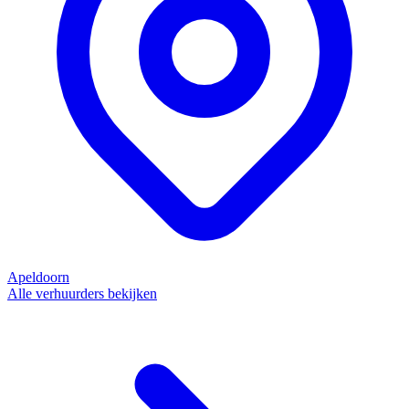
Apeldoorn
Alle verhuurders bekijken