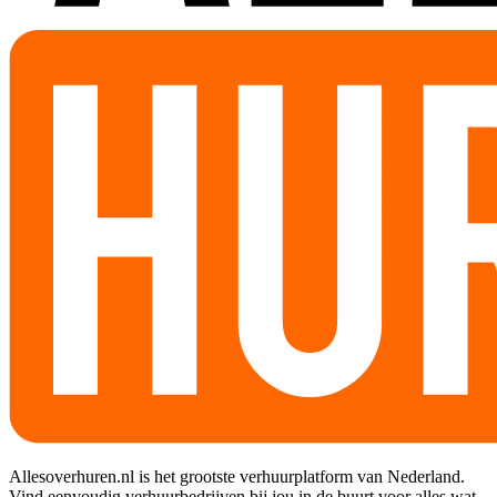
Allesoverhuren.nl is het grootste verhuurplatform van Nederland.
Vind eenvoudig verhuurbedrijven bij jou in de buurt voor alles wat