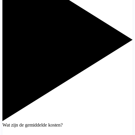
Wat zijn de gemiddelde kosten?