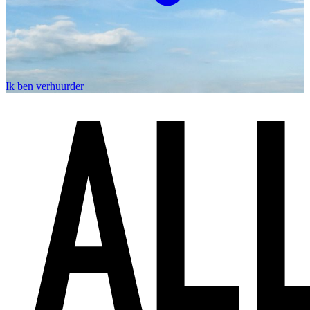
Ik ben verhuurder