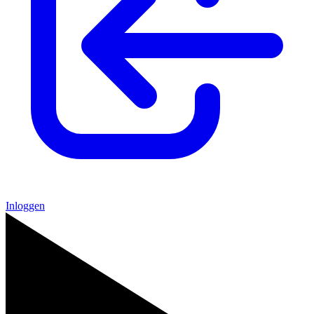
Inloggen