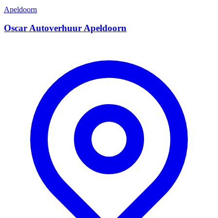
Apeldoorn
Oscar Autoverhuur Apeldoorn