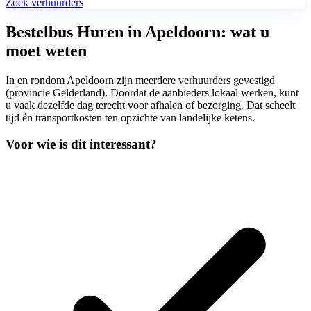
Zoek verhuurders
Bestelbus Huren in Apeldoorn: wat u
moet weten
In en rondom Apeldoorn zijn meerdere verhuurders gevestigd
(provincie Gelderland). Doordat de aanbieders lokaal werken, kunt
u vaak dezelfde dag terecht voor afhalen of bezorging. Dat scheelt
tijd én transportkosten ten opzichte van landelijke ketens.
Voor wie is dit interessant?