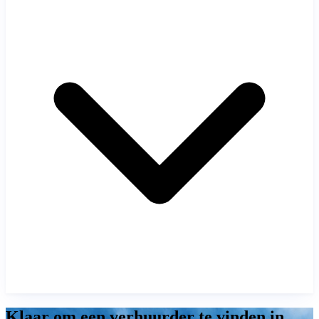
Klaar om een verhuurder te vinden in