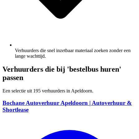
Verhuurders die snel inzetbaar materiaal zoeken zonder een
lange wachttijd.
Verhuurders die bij 'bestelbus huren'
passen
Een selectie uit 195 verhuurders in Apeldoorn.
Bochane Autoverhuur Apeldoorn | Autoverhuur &
Shortlease