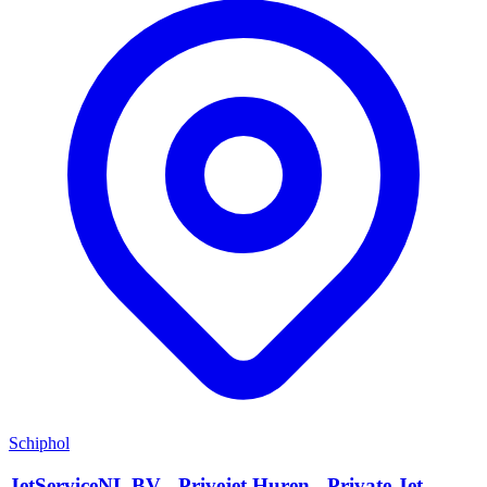
Schiphol
JetServiceNL BV - Privejet Huren - Private Jet