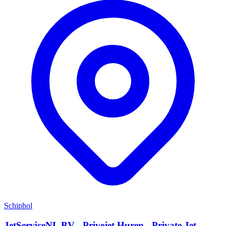
Schiphol
JetServiceNL BV - Privejet Huren - Private Jet