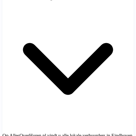
Op AllesOverHuren.nl vindt u alle lokale verhuurders in Eindhoven