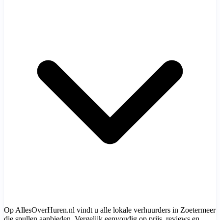
Op AllesOverHuren.nl vindt u alle lokale verhuurders in Zoetermeer
die spullen aanbieden. Vergelijk eenvoudig op prijs, reviews en