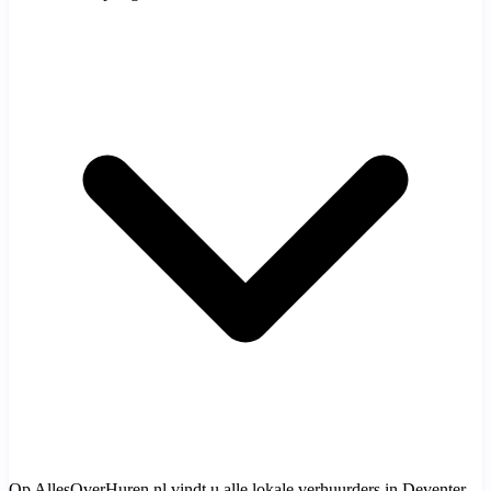
Op AllesOverHuren.nl vindt u alle lokale verhuurders in Deventer