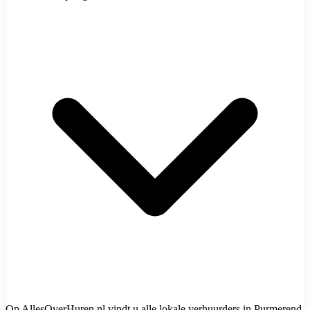
Op AllesOverHuren.nl vindt u alle lokale verhuurders in Purmerend