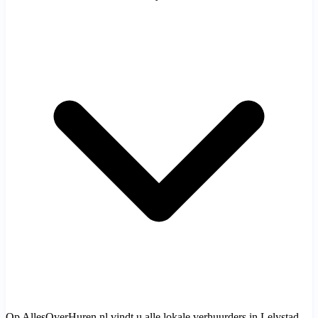
Op AllesOverHuren.nl vindt u alle lokale verhuurders in Lelystad