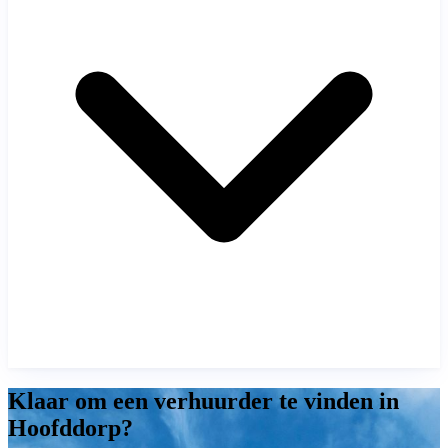
Klaar om een verhuurder te vinden in
Hoofddorp?