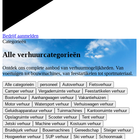
Bedrijf aanmelden
Categorieën
Alle verhuurcategorieën
Ontdek ons complete aanbod van verhuurmogelijkheden. Van
voertuigen tot bouwmachines, van feestartikelen tot sportmateriaal.
Alle categorieën
personeel
Autoverhuur
Fietsverhuur
Camper verhuur
Vergaderruimte verhuur
Feestartikelen verhuur
Bootverhuur
Aanhangwagen verhuur
Vakantiehuizen
Motor verhuur
Watersport verhuur
Verhuiswagen verhuur
Geluidsapparatuur verhuur
Tuinmachines
Kantoorruimte verhuur
Opslagruimte verhuur
Scooter verhuur
Tent verhuur
Jetski verhuur
Machine verhuur
Kostuum verhuur
Bruidsjurk verhuur
Bouwmachines
Gereedschap
Steiger verhuur
Hoogwerker verhuur
SUP verhuur
Ski verhuur
Schoonmaak