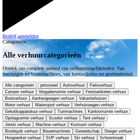
Bedrijf aanmelden
Categorieën
Alle verhuurcategorieën
Ontdek ons complete aanbod van verhuurmogelijkheden. Van
voertuigen tot bouwmachines, van feestartikelen tot sportmateriaal.
Alle categorieën
personeel
Autoverhuur
Fietsverhuur
Camper verhuur
Vergaderruimte verhuur
Feestartikelen verhuur
Bootverhuur
Aanhangwagen verhuur
Vakantiehuizen
Motor verhuur
Watersport verhuur
Verhuiswagen verhuur
Geluidsapparatuur verhuur
Tuinmachines
Kantoorruimte verhuur
Opslagruimte verhuur
Scooter verhuur
Tent verhuur
Jetski verhuur
Machine verhuur
Kostuum verhuur
Bruidsjurk verhuur
Bouwmachines
Gereedschap
Steiger verhuur
Hoogwerker verhuur
SUP verhuur
Ski verhuur
Schoonmaak