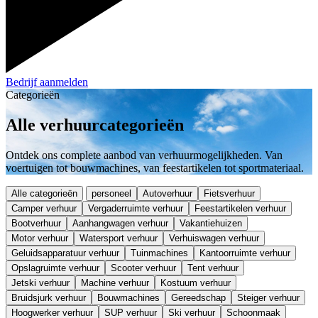
Bedrijf aanmelden
Categorieën
Alle verhuurcategorieën
Ontdek ons complete aanbod van verhuurmogelijkheden. Van
voertuigen tot bouwmachines, van feestartikelen tot sportmateriaal.
Alle categorieën
personeel
Autoverhuur
Fietsverhuur
Camper verhuur
Vergaderruimte verhuur
Feestartikelen verhuur
Bootverhuur
Aanhangwagen verhuur
Vakantiehuizen
Motor verhuur
Watersport verhuur
Verhuiswagen verhuur
Geluidsapparatuur verhuur
Tuinmachines
Kantoorruimte verhuur
Opslagruimte verhuur
Scooter verhuur
Tent verhuur
Jetski verhuur
Machine verhuur
Kostuum verhuur
Bruidsjurk verhuur
Bouwmachines
Gereedschap
Steiger verhuur
Hoogwerker verhuur
SUP verhuur
Ski verhuur
Schoonmaak